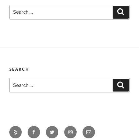
Search
Search
for:
SEARCH
Search
Search
for:
Yelp
Facebook
Twitter
Instagram
Email