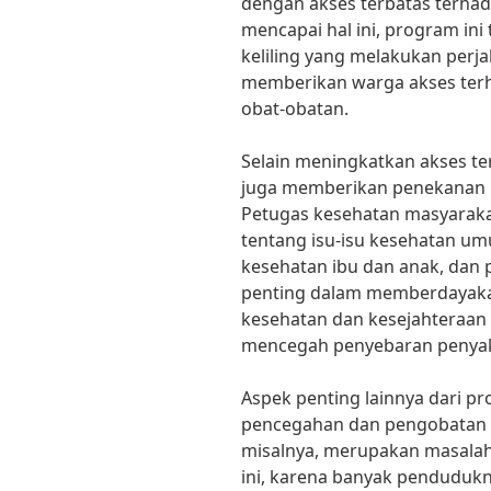
dengan akses terbatas terhada
mencapai hal ini, program ini
keliling yang melakukan perja
memberikan warga akses terh
obat-obatan.
Selain meningkatkan akses te
juga memberikan penekanan b
Petugas kesehatan masyaraka
tentang isu-isu kesehatan um
kesehatan ibu dan anak, dan p
penting dalam memberdayak
kesehatan dan kesejahteraan
mencegah penyebaran penyaki
Aspek penting lainnya dari p
pencegahan dan pengobatan 
misalnya, merupakan masalah 
ini, karena banyak pendudukny