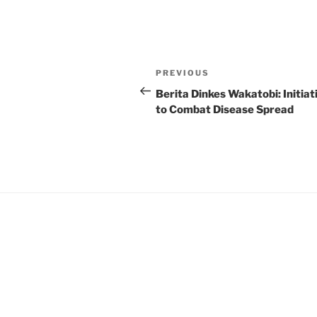
Post
Previous
PREVIOUS
navigation
Post
Berita Dinkes Wakatobi: Initiat
to Combat Disease Spread