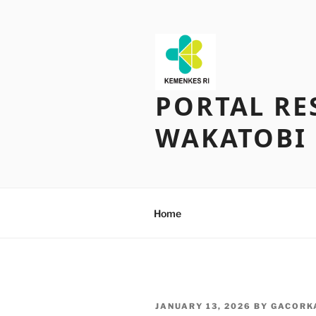
Skip
to
content
PORTAL RE
WAKATOBI
Home
POSTED
JANUARY 13, 2026
BY
GACORK