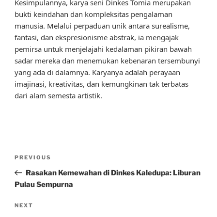
Kesimpulannya, karya seni Dinkes Tomia merupakan
bukti keindahan dan kompleksitas pengalaman
manusia. Melalui perpaduan unik antara surealisme,
fantasi, dan ekspresionisme abstrak, ia mengajak
pemirsa untuk menjelajahi kedalaman pikiran bawah
sadar mereka dan menemukan kebenaran tersembunyi
yang ada di dalamnya. Karyanya adalah perayaan
imajinasi, kreativitas, dan kemungkinan tak terbatas
dari alam semesta artistik.
Post
Previous
PREVIOUS
navigation
Post
Rasakan Kemewahan di Dinkes Kaledupa: Liburan
Pulau Sempurna
Next
NEXT