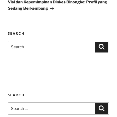
Post
Visi dan Kepemimpinan Dinkes Binongko: Profil yang
Sedang Berkembang
SEARCH
Search
Search
for:
SEARCH
Search
Search
for: