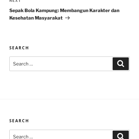
Next
NEXT
Post
Sepak Bola Kampung: Membangun Karakter dan
Kesehatan Masyarakat
SEARCH
Search
Search
for:
SEARCH
Search
Search