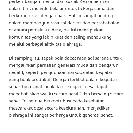
perkembangan mental dan sosial. Ketika bermain
dalam tim, individu belajar untuk bekerja sama dan
berkomunikasi dengan baik. Hal ini sangat penting
dalam membangun rasa solidaritas dan persahabatan
di antara pemain. Di desa, hal ini menciptakan
komunitas yang lebih kuat dan saling mendukung
melalui berbagai aktivitas olahraga.
Di samping itu, sepak bola dapat menjadi sarana untuk
mengalihkan perhatian generasi muda dari pengaruh
negatif, seperti penggunaan narkoba atau kegiatan
yang tidak produktif. Dengan terlibat dalam kegiatan
sepak bola, anak-anak dan remaja di desa dapat
menghabiskan waktu secara positif dan bersaing secara
sehat. Ini semua berkontribusi pada kesehatan
masyarakat desa secara keseluruhan, menjadikan
olahraga ini sangat berharga untuk generasi sehat.