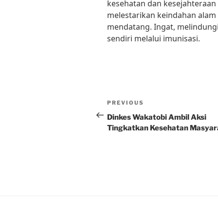
kesehatan dan kesejahteraan
melestarikan keindahan alam 
mendatang. Ingat, melindungi
sendiri melalui imunisasi.
Post
Previous
PREVIOUS
navigation
Post
Dinkes Wakatobi Ambil Aksi
Tingkatkan Kesehatan Masyar