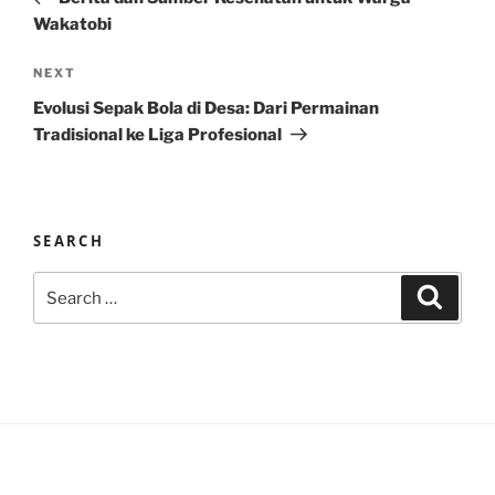
Wakatobi
Next
NEXT
Post
Evolusi Sepak Bola di Desa: Dari Permainan
Tradisional ke Liga Profesional
SEARCH
Search
Search
for: