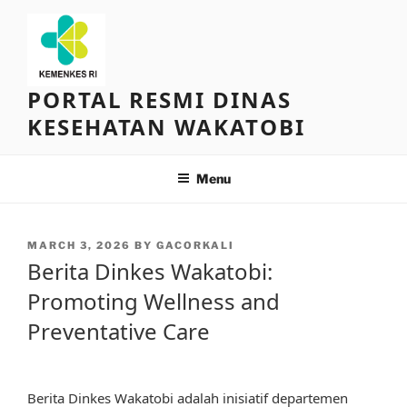
Skip
to
content
PORTAL RESMI DINAS
KESEHATAN WAKATOBI
Menu
POSTED
MARCH 3, 2026
BY
GACORKALI
ON
Berita Dinkes Wakatobi:
Promoting Wellness and
Preventative Care
Berita Dinkes Wakatobi adalah inisiatif departemen