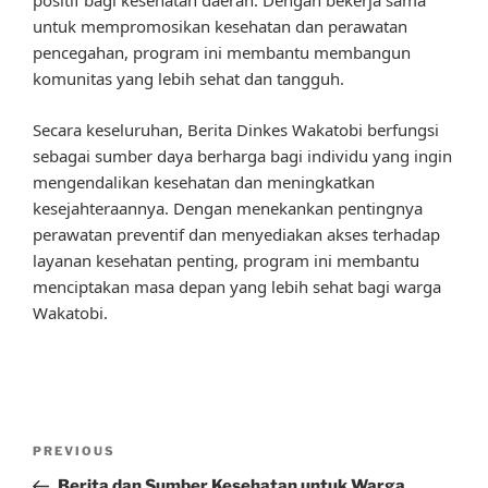
positif bagi kesehatan daerah. Dengan bekerja sama
untuk mempromosikan kesehatan dan perawatan
pencegahan, program ini membantu membangun
komunitas yang lebih sehat dan tangguh.
Secara keseluruhan, Berita Dinkes Wakatobi berfungsi
sebagai sumber daya berharga bagi individu yang ingin
mengendalikan kesehatan dan meningkatkan
kesejahteraannya. Dengan menekankan pentingnya
perawatan preventif dan menyediakan akses terhadap
layanan kesehatan penting, program ini membantu
menciptakan masa depan yang lebih sehat bagi warga
Wakatobi.
Post
Previous
PREVIOUS
navigation
Post
Berita dan Sumber Kesehatan untuk Warga